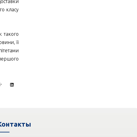
доставки
го класу
к такого
вини, її
пітетами
 першого
Контакты