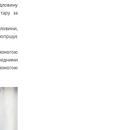
дловину
тару за
дловини,
погіршує
опомогою
бхідними
помогою