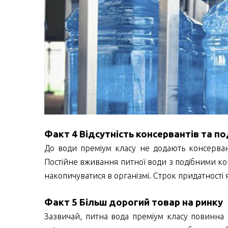
Факт 4 Відсутність консервантів та п
До води преміум класу не додають консервант
Постійне вживання питної води з подібними к
накопичуватися в організмі. Строк придатності я
Факт 5 Більш дорогий товар на ринку
Зазвичай, питна вода преміум класу повинна 