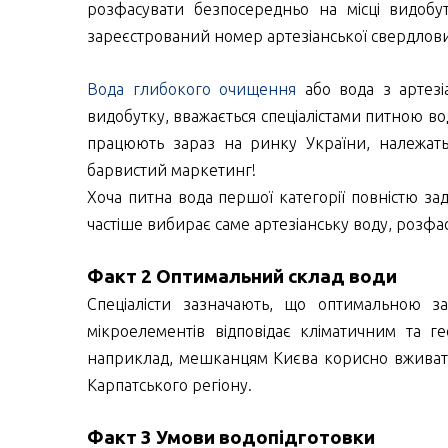
розфасувати безпосередньо на місці видобу
зареєстрований номер артезіанської свердловин
Вода глибокого очищення
або вода з артезі
видобутку, вважається спеціалістами питною в
працюють зараз на ринку України, належат
барвистий маркетинг!
Хоча питна вода першої категорії повністю з
частіше вибирає саме артезіанську воду, розфа
Факт 2 Оптимальний склад води
Спеціалісти зазначають, що оптимальною за
мікроелементів відповідає кліматичним та г
наприклад, мешканцям Києва корисно вживати ч
Карпатського регіону.
Факт 3 Умови водопідготовки