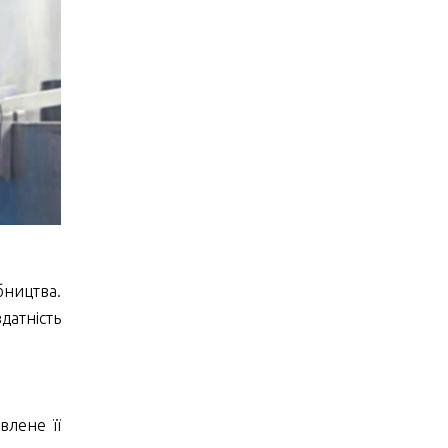
бництва.
датність
влене її