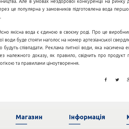
ництва. Але в умовах нездорової конкуренції на ринку 
через це популярна у замовників підготовлена вода першо
.
сно якісна вода є єдиною в своєму роді. Про це виробни
ої води буде стояти наголос на номер артезіанської свердло
 будуть співпадати. Реклама питної води, яка насичена е
ез належного доказу, як правило, свідчить про продукт
логікою та правилами ціноутворення.
Магазин
Iнформація