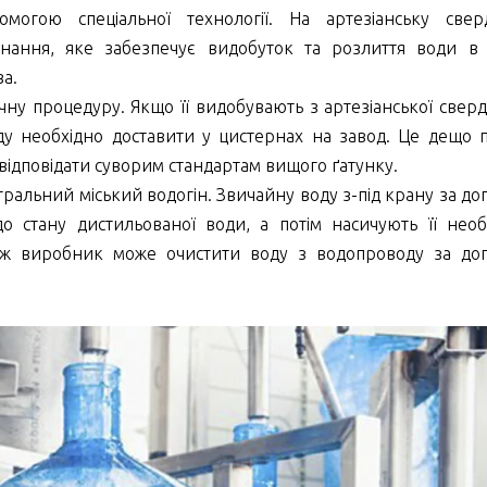
могою спеціальної технології. На артезіанську свер
нання, яке забезпечує видобуток та розлиття води в 
ва.
чну процедуру. Якщо її видобувають з артезіанської свер
ду необхідно доставити у цистернах на завод. Це дещо 
відповідати суворим стандартам вищого ґатунку.
ральний міський водогін. Звичайну воду з-під крану за д
о стану дистильованої води, а потім насичують її нео
кож виробник може очистити воду з водопроводу за до