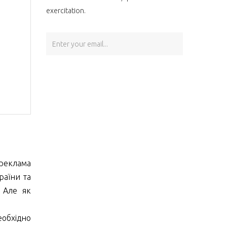
exercitation.
SIGN UP
 реклама
раїни та
. Але як
еобхідно