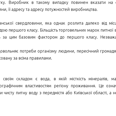
тку. Виробник в такому випадку повинен вказати на е
и, її адресу та адресу потужностей виробництва.
анської свердловини, яка однак розлита далеко від міс
одою першого класу. Більшість торговельних марок питної 
ь за цим базовим фактором до першого класу. Незваж
адовольняє потреби організму людини, пересічний громад
совану за всіма правилами.
 своїм складом є вода, в якій місткість мінералів, м
еографічним властивостям регіону проживання. Це озна
исту питну воду з передмістя або Київської області, а н