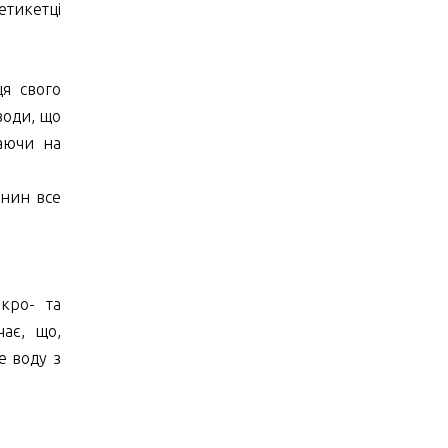
тикетці
ця свого
води, що
аючи на
янин все
акро- та
чає, що,
е воду з