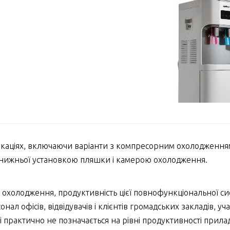
фікаціях, включаючи варіанти з компресорним охолодження
 нижньої установкою пляшки і камерою охолодження.
охолодження, продуктивність цієї повнофункціональної сис
л офісів, відвідувачів і клієнтів громадських закладів, уч
 практично не позначається на рівні продуктивності прил