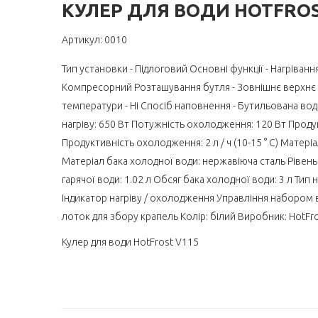
КУЛЕР ДЛЯ ВОДИ HOTFROS
Артикул: 0010
Тип установки - Підлоговий Основні функції - Нагріва
Компресорний Розташування бутля - Зовнішнє верхнє Ти
температури - Ні Спосіб наповнення - Бутильована вод
нагріву: 650 Вт Потужність охолодження: 120 Вт Продукти
Продуктивність охолодження: 2 л / ч (10-15 ° C) Матері
Матеріал бака холодної води: нержавіюча сталь Рівен
гарячої води: 1.02 л Обсяг бака холодної води: 3 л Тип
Індикатор нагріву / охолодження Управління набором 
лоток для збору крапель Колір: білий Виробник: HotFr
Кулер для води HotFrost V115