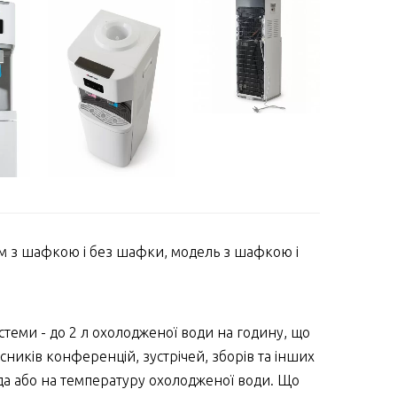
м з шафкою і без шафки, модель з шафкою і
теми - до 2 л охолодженої води на годину, що
асників конференцій, зустрічей, зборів та інших
ада або на температуру охолодженої води. Що