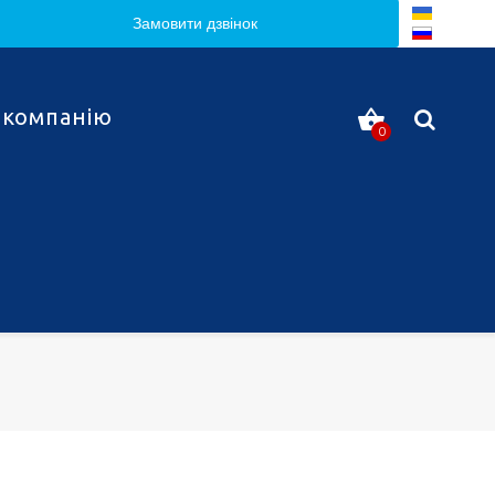
Замовити дзвінок
 компанію
0