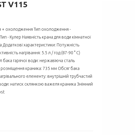
T V115
ння + охолодження Тип охолодження -
п - Кулер Наявність крана для води кімнатної
а Додаткові характеристики: Потужність
вність нагрівання: 5.5 л / год (87-90 ° C)
ал бака гарячої води: нержавіюча сталь
ь розміщення краника: 735 мм Обсяг бака
 нагрівального елементу: внутрішній трубчастий
води: натиск склянкою важеля краника Знімний
ost