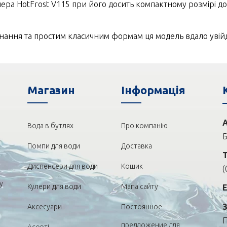
лера HotFrost V115 при його досить компактному розмірі дос
нання та простим класичним формам ця модель вдало увійд
Магазин
Iнформація
Вода в бутлях
Про компанію
Б
Помпи для води
Доставка
Диспенсери для води
Кошик
(
у
Кулери для води
Мапа сайту
Аксесуари
Постоянное
П
предложение для
Асорті