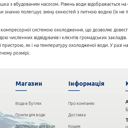
ишка з вбудованим насосом. Рівень води відображається на
 значно полегшує зміну ємностей з питною водою (їх не п
компресорної системою охолодження, що дозволяє довести
дою численних відвідувачів і клієнтів громадських закладі
 пристрою, як і на температуру охолодженої води. У разі н
тному розмірі.
Магазин
Iнформація
Вода в бутлях
Про компанію
Б
Помпи для води
Доставка
Диспенсери для води
Кошик
(