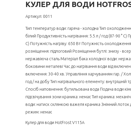
КУЛЕР ДЛЯ ВОДИ HOTFROS
Артикул: 0011
Тип температур води: гаряча - холодна Тип охолодження
білий Продуктивність нагрівання: 5.5 л / год (87-90 ° C) 
C) Потужність нагріву: 650 Вт Потужність охолодження
розміщення: підлоговий Розміщення бутлі: знизу - всер
нержавіюча сталь Матеріал бака холодної води: нержав
боковини металеві Час до нагрівання води від включенн
включення: 30-40 хв. Управління харчуванням гар. / Хол
год / на добу Тип нагрівального елементу: внутрішній т
Спосіб наповнення: бутильована вода Подача води кім
підсвічування зони краника: немає Тип краника: механі
води: натиск склянкою важеля краника Знімний лоток 
режим: немає
Кулер для води HotFrost V115A