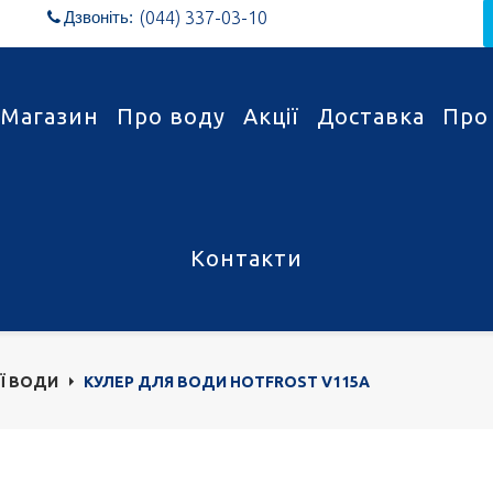
Дзвоніть:
(044) 337-03-10

Магазин
Про воду
Акції
Доставка
Про
Контакти
Ї ВОДИ
КУЛЕР ДЛЯ ВОДИ HOTFROST V115A