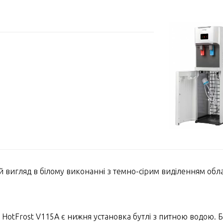
 вигляд в білому виконанні з темно-сірим виділенням облас
otFrost V115А є нижня установка бутлі з питною водою. Бу