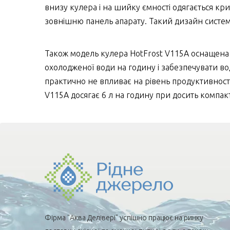
внизу кулера і на шийку ємності одягається кр
зовнішню панель апарату. Такий дизайн системи
Також модель кулера HotFrost V115А оснащена 
охолодженої води на годину і забезпечувати во
практично не впливає на рівень продуктивності
V115A досягає 6 л на годину при досить компак
Фірма "Аква Делівері" успішно працює на ринку