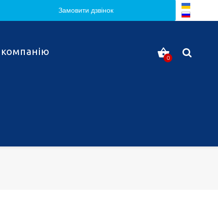
Замовити дзвінок
 компанію
0