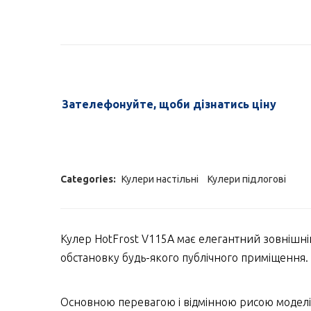
Зателефонуйте, щоби дізнатись ціну
Categories:
Кулери настільні
Кулери підлогові
Кулер HotFrost V115А має елегантний зовнішній
обстановку будь-якого публічного приміщення.
Основною перевагою і відмінною рисою моделі H