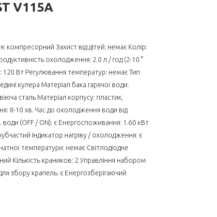
T V115A
: компресорний Захист від дітей: немає Колір:
Продуктивність охолодження: 2.0 л / год (2-10 °
: 120 Вт Регулювання температур: немає Тип
едині кулера Матеріал бака гарячої води:
іюча сталь Матеріал корпусу: пластик,
я: 8-10 хв. Час до охолодження води від
. води (OFF / ON): є Енергоспоживання: 1.60 кВт
рубчастий Індикатор нагріву / охолодження: є
натної температури: немає Світлодіодне
чний Кількість краников: 2 Управління набором
для збору крапель: є Енергозберігаючий