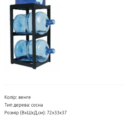
Колір: венге
Тип дерева: сосна
Розмір (ВхШхД,см): 72х33х37